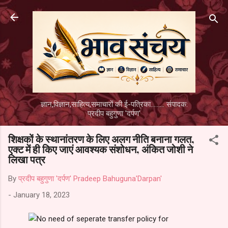
Skip to main content
ज्ञान,विज्ञान,साहित्य,समाचारों की ई-पत्रिका......... संपादक:
प्रदीप बहुगुणा 'दर्पण'
शिक्षकों के स्थानांतरण के लिए अलग नीति बनाना गलत,
एक्ट में ही किए जाएं आवश्यक संशोधन, अंकित जोशी ने
लिखा पत्र
By
प्रदीप बहुगुणा 'दर्पण' Pradeep Bahuguna'Darpan'
-
January 18, 2023