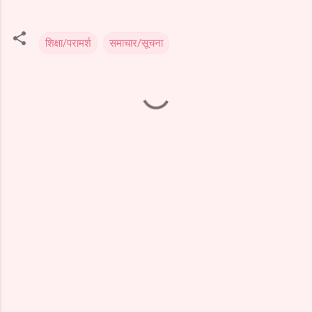
शिक्षा/परामर्श
समाचार/सूचना
C
o
m
m
e
n
t
s