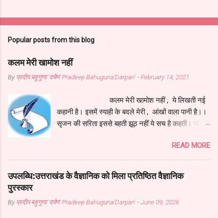
Popular posts from this blog
कलम मेरी खामोश नहीं
By
प्रदीप बहुगुणा 'दर्पण' Pradeep Bahuguna'Darpan'
-
February 14, 2021
कलम मेरी खामोश नहीं , ये लिखती नई
कहानी है। इसमें स्याही के बदले मेरी , आंखों वाला पानी है।।
सृजन की सरिता इससे बहती झूठ नहीं ये सच है कहती। जीवन
के हर सुख-दुख में ये , कलम सदा संग मेरे रहती॥ ये मेरी
READ MORE
सहचरी , मेरी सहेली , मेरे दिल की रानी है। इसमें स्याही के
बदले मेरी , आंखों वाला पानी है।। इसने जीना मुझे सिखाया ,
सच से परिचय मेरा कराया। जीवन की सच्चाई लिखाकर , मुझे
उपलब्धि:उत्तराखंड के वैज्ञानिक को मिला प्रतिष्ठित वैज्ञानिक
कवि इसने ही बनाया।। मेरे आपके अनुभवों की , ये तस्वीर
पुरस्कार
नूरानी है। इसमें स्याही के बदले मेरी , आंखों वाला पानी है।।
By
प्रदीप बहुगुणा 'दर्पण' Pradeep Bahuguna'Darpan'
-
June 09, 2026
कलम कवि का है हथियार , इसका है सब पर अधिकार। जीवन
के इस महासागर में , कलम बनी मेरी पतवार।। अटल इरादों