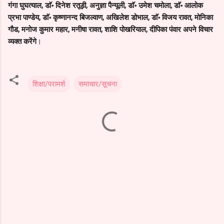
गंगा घुघत्याल, डाॅ॰ दिनेश रतूड़ी, अनुज्ञा पैन्यूली, डाॅ॰ उमेश चमोला, डाॅ॰ आलोक
प्रभा पाण्डेय, डाॅ॰ कृष्णानन्द बिजल्वाण, अखिलेश डोभाल, डाॅ॰ विजय रावत, मोनिका
गौड, मनोज कुमार महार, मनीषा रावत, शाशि पोखरियाल, दीपिका पंवार अपने विचार
व्यक्त करेंगे
।
शिक्षा/परामर्श
समाचार/सूचना
C
o
m
m
e
n
t
s