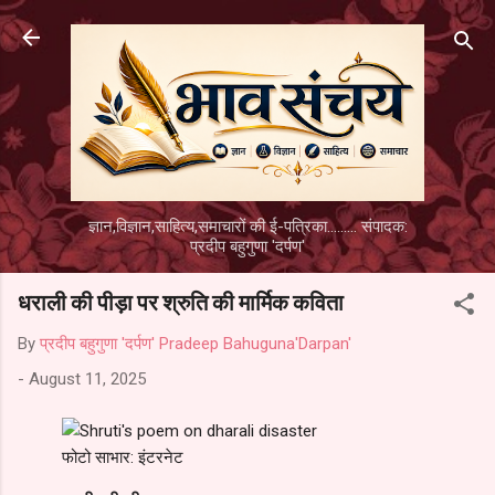
Skip to main content
ज्ञान,विज्ञान,साहित्य,समाचारों की ई-पत्रिका......... संपादक:
प्रदीप बहुगुणा 'दर्पण'
धराली की पीड़ा पर श्रुति की मार्मिक कविता
By
प्रदीप बहुगुणा 'दर्पण' Pradeep Bahuguna'Darpan'
-
August 11, 2025
फोटो साभार: इंटरनेट