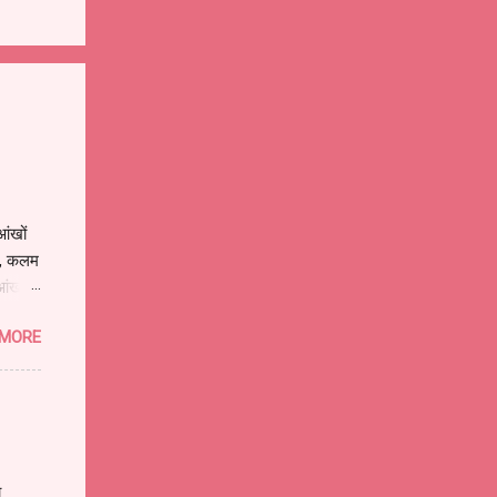
ंखों
े , कलम
आंखों
ुझे
 MORE
ों वाला
बनी
ा पानी
धोखा
ा