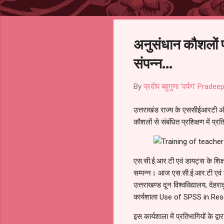
अनुसंधान कौशलों पर
संपन्न...
By
प्रदीप बहुगुणा 'दर्पण' Pra
उत्तराखंड राज्य के एससीईआरटी और ड
कौशलों से संबंधित प्रशिक्षण में प्
एस.सी.ई.आर.टी एवं डायट्स के शिक्
सम्पन्न। आज एस.सी.ई.आर.टी एवं डायट
उत्तराखण्ड दून विश्वविद्यालय, दे
कार्यशाला Use of SPSS in Res
इस कार्यशाला में प्रतिभागियों के द्वा