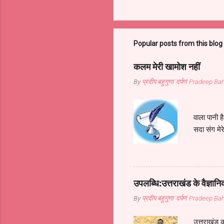
Popular posts from this blog
कलम मेरी खामोश नहीं
By
प्रदीप बहुगुणा 'दर्पण' Pradeep 
कलम मेरी
वाला पानी 
सदा संग मेर
वाला पानी 
कवि इसने ही
पानी है।। 
मेरी पतवार।
उपलब्धि:उत्तराखंड के वैज्ञानि
है।। कलम क
By
प्रदीप बहुगुणा 'दर्पण' Pradeep 
कर न सकूंगा
उत्तराखंड क