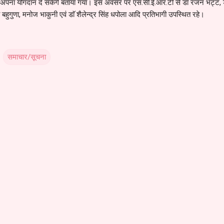
कैसे अपना योगदान दे सकेगें बताया गया। इस अवसर पर एस.सी.ई.आर.टी से डाॅ रंजन भट्ट, ड
ा बहुगुणा, मनोज भाकुनी एवं डाॅ शैलेन्द्र सिंह धपोला आदि प्रतिभागी उपस्थित रहे।
समाचार/सूचना