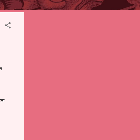
ान
ाला