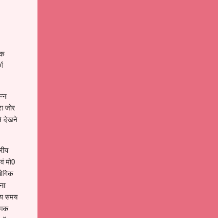
िक
णं
न्न
रा जोर
े देखने
तरीय
एवं मो0
योगिक
िना
 समय समय
त्मक