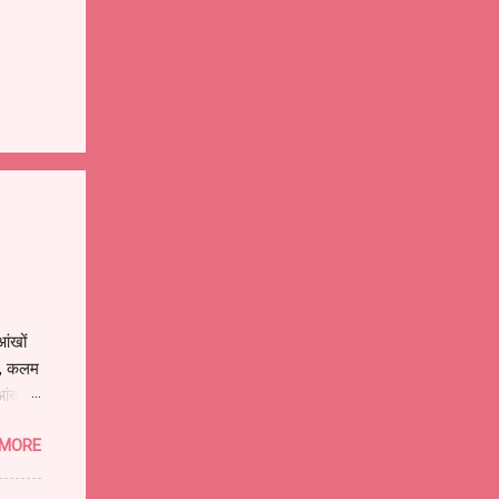
ंखों
े , कलम
आंखों
ुझे
 MORE
ों वाला
बनी