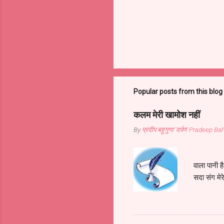
Popular posts from this blog
कलम मेरी खामोश नहीं
By
प्रदीप बहुगुणा 'दर्पण' Pradeep 
कलम मेरी
वाला पानी 
सदा संग मेर
वाला पानी 
कवि इसने ही
पानी है।। 