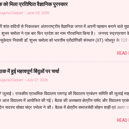
। अटल इरादों वाली है ये , इसकी चाल तूफानी है। इसमें स्याही के बदले मेरी , आंखों वाल
क को मिला प्रतिष्ठित वैज्ञानिक पुरस्कार
ा सौदा कर न सकूँगा , मैं खुद से धोखा कर न सकूँगा। इसके सहारे जीता हूँ मैं , इससे 
Bahuguna'Darpan'
-
June 09, 2026
॥ ये मेरी पहचान है , मेरे गौरव की ये निशा...
ी शांत वादियों से निकलकर अंतरराष्ट्रीय वैज्ञानिक जगत में अपनी पहचान बनाने वाले युव
डॉ. शुभम चमोला ने एक बार फिर प्रदेश का नाम गौरवान्वित किया है। जनपद रुद्रप्रयाग क
ुकेदार निवासी डॉ. शुभम चमोला को भारतीय प्रौद्योगिकी संस्थान (IIT) जोधपुर के 12वें दी
समग्र विज्ञान (Sciences) में उत्कृष्ट शोध कार्य के लिए प्रतिष्ठित “सी. वी. रमन गोल्ड 
READ
ा गया। डॉ. शुभम IIT जोधपुर के भौतिकी विभाग (Department of Physics) के पीए
 हैं। यह प्रतिष्ठित सम्मान उन्हें भारतीय अंतरिक्ष अनुसंधान संगठन (ISRO) के पूर्व अध्यक्ष 
 तथा भारतीय विशिष्ट पहचान प्राधिकरण (UIDAI) के अध्यक्ष एवं एक्सिस बैंक के मुख्य
 में हुई महत्वपूर्ण बिंदुओं पर चर्चा
ी श्री नीलकंठ मिश्रा द्वारा प्रदान किया गया। समारोह में IIT जोधपुर के निदेशक प्रो. अ
Bahuguna'Darpan'
-
July 07, 2026
ाल और उपनिदेशक प्रो. भबानी कुमार सतपथी सहित संस्थान के वरिष्ठ शिक्षकों एवं वैज्ञान
ि ने कार्यक्रम को और विशेष बना दिया। डॉ. शुभम चमोला, श्री ओमप्रकाश चमो...
07 जुलाई। राजकीय प्राथमिक विद्यालय रामगढ़ की विद्यालय प्रबंधन समिति की जुलाई मा
आज विद्यालय में आयोजित की गई। बैठक की अध्यक्षता क्षेत्रीय पार्षद और विद्यालय प्रब
देन सदस्य सोबत चंद्र रमोला ने की। बैठक में क्षेत्रीय समाजसेवी सोहन शाही एवं अक्षत
े उपस्थित रहे। बैठक में छात्र-छात्राओं की शैक्षिक प्रगति, ग्रीष्म अवकाश के पश्चात वि
READ
त्रों की न्यून उपस्थिति, अपार आईडी तथा विद्यालय विकास से संबंधित विभिन्न बिंदुओं पर 
 में सर्वप्रथम विद्यालय प्रबंधन समिति के सचिव एवं प्रधानाध्यापक अरविन्द सिंह सोलं