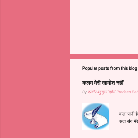
Popular posts from this blog
कलम मेरी खामोश नहीं
By
प्रदीप बहुगुणा 'दर्पण' Pradeep 
कलम मेरी
वाला पानी 
सदा संग मेर
वाला पानी 
कवि इसने ही