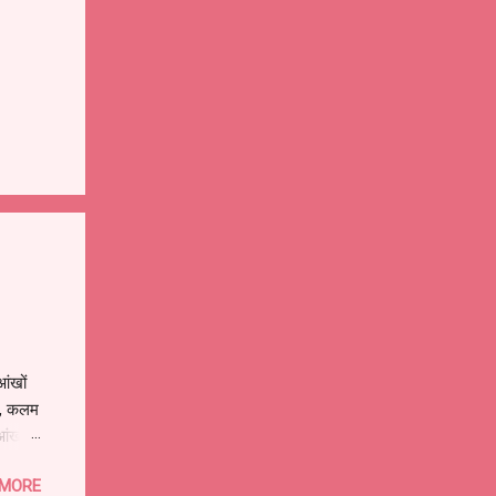
ंखों
े , कलम
आंखों
ुझे
 MORE
ों वाला