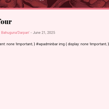
four
deep Bahuguna'Darpan'
-
June 21, 2025
t: none !important; } #wpadminbar img { display: none !important; }