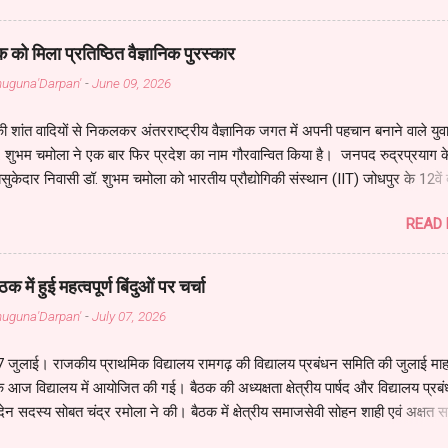
कलम कवि का है हथियार , इसका है सब पर अधिकार। जीवन के इस महासागर में , कलम 
। अटल इरादों वाली है ये , इसकी चाल तूफानी है। इसमें स्याही के बदले मेरी , आंखों वाल
क को मिला प्रतिष्ठित वैज्ञानिक पुरस्कार
ा सौदा कर न सकूँगा , मैं खुद से धोखा कर न सकूँगा। इसके सहारे जीता हूँ मैं , इससे 
Bahuguna'Darpan'
-
June 09, 2026
॥ ये मेरी पहचान है , मेरे गौरव की ये निशा...
ी शांत वादियों से निकलकर अंतरराष्ट्रीय वैज्ञानिक जगत में अपनी पहचान बनाने वाले युव
डॉ. शुभम चमोला ने एक बार फिर प्रदेश का नाम गौरवान्वित किया है। जनपद रुद्रप्रयाग क
ुकेदार निवासी डॉ. शुभम चमोला को भारतीय प्रौद्योगिकी संस्थान (IIT) जोधपुर के 12वें दी
समग्र विज्ञान (Sciences) में उत्कृष्ट शोध कार्य के लिए प्रतिष्ठित “सी. वी. रमन गोल्ड 
READ
ा गया। डॉ. शुभम IIT जोधपुर के भौतिकी विभाग (Department of Physics) के पीए
 हैं। यह प्रतिष्ठित सम्मान उन्हें भारतीय अंतरिक्ष अनुसंधान संगठन (ISRO) के पूर्व अध्यक्ष 
 तथा भारतीय विशिष्ट पहचान प्राधिकरण (UIDAI) के अध्यक्ष एवं एक्सिस बैंक के मुख्य
 में हुई महत्वपूर्ण बिंदुओं पर चर्चा
ी श्री नीलकंठ मिश्रा द्वारा प्रदान किया गया। समारोह में IIT जोधपुर के निदेशक प्रो. अ
Bahuguna'Darpan'
-
July 07, 2026
ाल और उपनिदेशक प्रो. भबानी कुमार सतपथी सहित संस्थान के वरिष्ठ शिक्षकों एवं वैज्ञान
ि ने कार्यक्रम को और विशेष बना दिया। डॉ. शुभम चमोला, श्री ओमप्रकाश चमो...
07 जुलाई। राजकीय प्राथमिक विद्यालय रामगढ़ की विद्यालय प्रबंधन समिति की जुलाई मा
आज विद्यालय में आयोजित की गई। बैठक की अध्यक्षता क्षेत्रीय पार्षद और विद्यालय प्रब
देन सदस्य सोबत चंद्र रमोला ने की। बैठक में क्षेत्रीय समाजसेवी सोहन शाही एवं अक्षत
े उपस्थित रहे। बैठक में छात्र-छात्राओं की शैक्षिक प्रगति, ग्रीष्म अवकाश के पश्चात वि