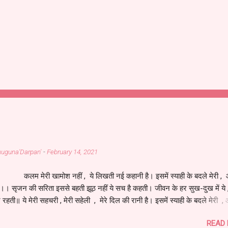
Bahuguna'Darpan'
-
February 14, 2021
 खामोश नहीं , ये लिखती नई कहानी है। इसमें स्याही के बदले मेरी , आ
है।। सृजन की सरिता इससे बहती झूठ नहीं ये सच है कहती। जीवन के हर सुख-दुख में य
े रहती॥ ये मेरी सहचरी , मेरी सहेली , मेरे दिल की रानी है। इसमें स्याही के बदले मेरी , 
है।। इसने जीना मुझे सिखाया , सच से परिचय मेरा कराया। जीवन की सच्चाई लिखाकर , म
READ
 बनाया।। मेरे आपके अनुभवों की , ये तस्वीर नूरानी है। इसमें स्याही के बदले मेरी , आंख