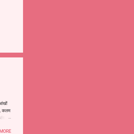
ंखों
े , कलम
आंखों
ुझे
 MORE
ों वाला