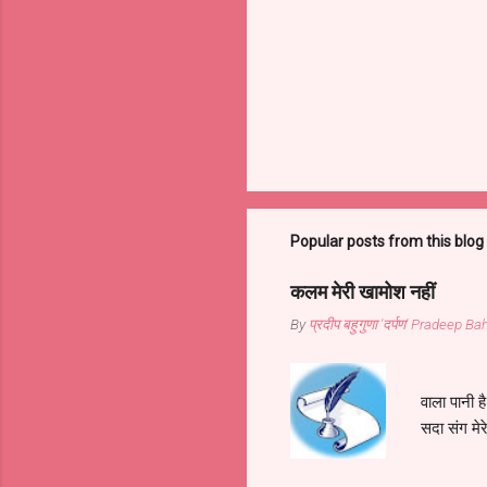
Popular posts from this blog
कलम मेरी खामोश नहीं
By
प्रदीप बहुगुणा 'दर्पण' Pradeep 
कलम मेरी
वाला पानी 
सदा संग मेर
वाला पानी 
कवि इसने ही