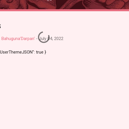
s
deep Bahuguna'Darpan'
-
July 04, 2022
lesUserThemeJSON": true }