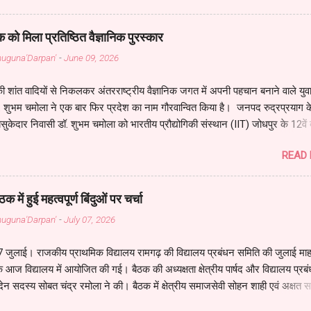
कलम कवि का है हथियार , इसका है सब पर अधिकार। जीवन के इस महासागर में , कलम 
। अटल इरादों वाली है ये , इसकी चाल तूफानी है। इसमें स्याही के बदले मेरी , आंखों वाल
क को मिला प्रतिष्ठित वैज्ञानिक पुरस्कार
ा सौदा कर न सकूँगा , मैं खुद से धोखा कर न सकूँगा। इसके सहारे जीता हूँ मैं , इससे 
Bahuguna'Darpan'
-
June 09, 2026
॥ ये मेरी पहचान है , मेरे गौरव की ये निशा...
ी शांत वादियों से निकलकर अंतरराष्ट्रीय वैज्ञानिक जगत में अपनी पहचान बनाने वाले युव
डॉ. शुभम चमोला ने एक बार फिर प्रदेश का नाम गौरवान्वित किया है। जनपद रुद्रप्रयाग क
ुकेदार निवासी डॉ. शुभम चमोला को भारतीय प्रौद्योगिकी संस्थान (IIT) जोधपुर के 12वें दी
समग्र विज्ञान (Sciences) में उत्कृष्ट शोध कार्य के लिए प्रतिष्ठित “सी. वी. रमन गोल्ड 
READ
ा गया। डॉ. शुभम IIT जोधपुर के भौतिकी विभाग (Department of Physics) के पीए
 हैं। यह प्रतिष्ठित सम्मान उन्हें भारतीय अंतरिक्ष अनुसंधान संगठन (ISRO) के पूर्व अध्यक्ष 
 तथा भारतीय विशिष्ट पहचान प्राधिकरण (UIDAI) के अध्यक्ष एवं एक्सिस बैंक के मुख्य
 में हुई महत्वपूर्ण बिंदुओं पर चर्चा
ी श्री नीलकंठ मिश्रा द्वारा प्रदान किया गया। समारोह में IIT जोधपुर के निदेशक प्रो. अ
Bahuguna'Darpan'
-
July 07, 2026
ाल और उपनिदेशक प्रो. भबानी कुमार सतपथी सहित संस्थान के वरिष्ठ शिक्षकों एवं वैज्ञान
ि ने कार्यक्रम को और विशेष बना दिया। डॉ. शुभम चमोला, श्री ओमप्रकाश चमो...
07 जुलाई। राजकीय प्राथमिक विद्यालय रामगढ़ की विद्यालय प्रबंधन समिति की जुलाई मा
आज विद्यालय में आयोजित की गई। बैठक की अध्यक्षता क्षेत्रीय पार्षद और विद्यालय प्रब
देन सदस्य सोबत चंद्र रमोला ने की। बैठक में क्षेत्रीय समाजसेवी सोहन शाही एवं अक्षत
े उपस्थित रहे। बैठक में छात्र-छात्राओं की शैक्षिक प्रगति, ग्रीष्म अवकाश के पश्चात वि