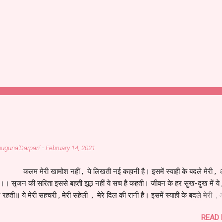
Bahuguna'Darpan'
-
February 14, 2021
 खामोश नहीं , ये लिखती नई कहानी है। इसमें स्याही के बदले मेरी , आ
है।। सृजन की सरिता इससे बहती झूठ नहीं ये सच है कहती। जीवन के हर सुख-दुख में य
े रहती॥ ये मेरी सहचरी , मेरी सहेली , मेरे दिल की रानी है। इसमें स्याही के बदले मेरी , 
है।। इसने जीना मुझे सिखाया , सच से परिचय मेरा कराया। जीवन की सच्चाई लिखाकर , म
READ
 बनाया।। मेरे आपके अनुभवों की , ये तस्वीर नूरानी है। इसमें स्याही के बदले मेरी , आंख