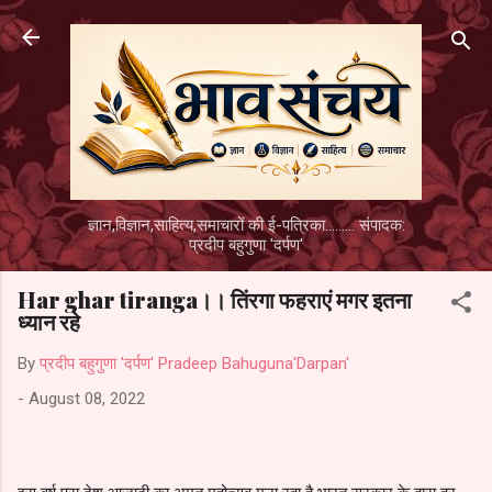
Skip to main content
ज्ञान,विज्ञान,साहित्य,समाचारों की ई-पत्रिका......... संपादक:
प्रदीप बहुगुणा 'दर्पण'
Har ghar tiranga।। तिंरगा फहराएं मगर इतना
ध्यान रहे
By
प्रदीप बहुगुणा 'दर्पण' Pradeep Bahuguna'Darpan'
-
August 08, 2022