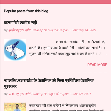
Popular posts from this blog
कलम मेरी खामोश नहीं
By
प्रदीप बहुगुणा 'दर्पण' Pradeep Bahuguna'Darpan'
-
February 14, 2021
कलम मेरी खामोश नहीं , ये लिखती नई
कहानी है। इसमें स्याही के बदले मेरी , आंखों वाला पानी है।।
सृजन की सरिता इससे बहती झूठ नहीं ये सच है कहती। जीवन
के हर सुख-दुख में ये , कलम सदा संग मेरे रहती॥ ये मेरी
READ MORE
सहचरी , मेरी सहेली , मेरे दिल की रानी है। इसमें स्याही के
बदले मेरी , आंखों वाला पानी है।। इसने जीना मुझे सिखाया ,
सच से परिचय मेरा कराया। जीवन की सच्चाई लिखाकर , मुझे
उपलब्धि:उत्तराखंड के वैज्ञानिक को मिला प्रतिष्ठित वैज्ञानिक
कवि इसने ही बनाया।। मेरे आपके अनुभवों की , ये तस्वीर
पुरस्कार
नूरानी है। इसमें स्याही के बदले मेरी , आंखों वाला पानी है।।
By
प्रदीप बहुगुणा 'दर्पण' Pradeep Bahuguna'Darpan'
-
June 09, 2026
कलम कवि का है हथियार , इसका है सब पर अधिकार। जीवन
के इस महासागर में , कलम बनी मेरी पतवार।। अटल इरादों
उत्तराखंड की शांत वादियों से निकलकर अंतरराष्ट्रीय
वाली है ये , इसकी चाल तूफानी है। इसमें स्याही के बदले मेरी ,