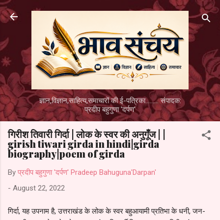
Skip to main content
ज्ञान,विज्ञान,साहित्य,समाचारों की ई-पत्रिका......... संपादक:
प्रदीप बहुगुणा 'दर्पण'
गिरीश तिवारी गिर्दा | लोक के स्वर की अनुगूँज | |
girish tiwari girda in hindi|girda
biography|poem of girda
By
प्रदीप बहुगुणा 'दर्पण' Pradeep Bahuguna'Darpan'
-
August 22, 2022
गिर्दा, यह उपनाम है, उत्तराखंड के लोक के स्वर बहुआयामी प्रतिभा के धनी, जन-